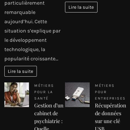
particulièrement
Lire la suite
remarquable
aujourd’hui. Cette
situation s’explique par
le développement
technologique, la
popularité croissante…
Lire la suite
MÉTIERS
MÉTIERS
POUR LA
POUR
SANTÉ
ENTREPRISES
Gestion d’un
Récupération
cabinet de
de données
psychiatrie :
sur une clé
Quelle
USB