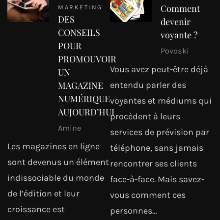
Comment
MARKETING
DES
devenir
CONSEILS
voyante ?
POUR
Povoski
PROMOUVOIR
Vous avez peut-être déjà
UN
entendu parler des
MAGAZINE
NUMÉRIQUE
voyantes et médiums qui
AUJOURD’HUI
procèdent à leurs
Amine
services de prévision par
Les magazines en ligne
téléphone, sans jamais
sont devenus un élément
rencontrer ses clients
indissociable du monde
face-à-face. Mais savez-
de l’édition et leur
vous comment ces
croissance est
personnes…