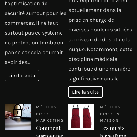
L’ostéopathie intervient
l’optimisation de
actuellement dans la
sécurité surtout pour les
prise en charge de
commerces. Il ne faut
diverses douleurs situées
surtout pas ce système
au niveau du dos et de la
de protection tombe en
nuque. Notamment, cette
panne car cela pourrait
discipline médicale
avoir des…
contribue d’une manière
Lire la suite
significative dans le…
Lire la suite
MÉTIERS
MÉTIERS
POUR
POUR LA
MARKETING
MAISON
Comment
Les musts
augmenter
have d’une