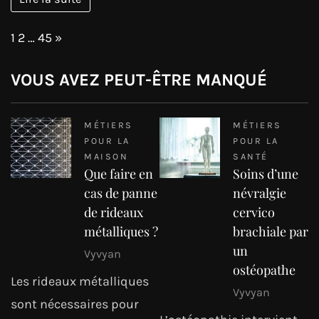
Page:
Next
1
2
…
45
»
VOUS AVEZ PEUT-ÊTRE MANQUÉ
MÉTIERS
MÉTIERS
POUR LA
POUR LA
MAISON
SANTÉ
Que faire en
Soins d’une
cas de panne
névralgie
de rideaux
cervico
métalliques ?
brachiale par
un
Vyvyan
ostéopathe
Les rideaux métalliques
Vyvyan
sont nécessaires pour