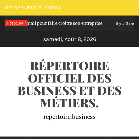
Passer
LES DERNIERS BUSINESS
au
base email pour faire croître son entreprise
A découvrir
Comme
contenu
Il y a 2 mois
samedi, Août 8, 2026
RÉPERTOIRE
OFFICIEL DES
BUSINESS ET DES
MÉTIERS.
repertoire.business