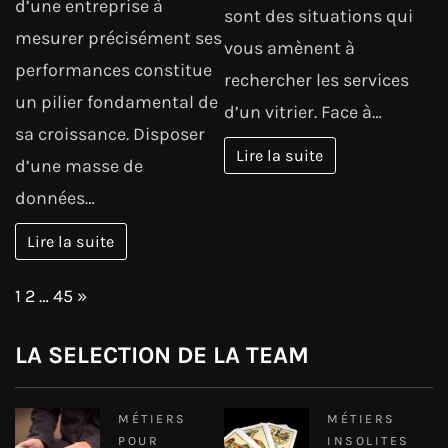
d’une entreprise à
sont des situations qui
mesurer précisément ses
vous amènent à
performances constitue
rechercher les services
un pilier fondamental de
d’un vitrier. Face à…
sa croissance. Disposer
Lire la suite
d’une masse de
données…
Lire la suite
Page:
Next
1
2
…
45
»
LA SELECTION DE LA TEAM
MÉTIERS
MÉTIERS
POUR
INSOLITES