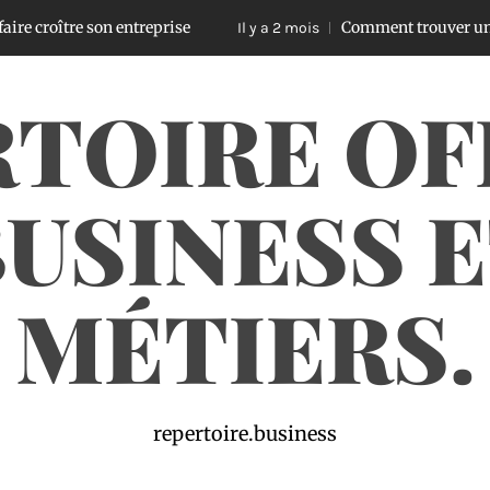
re son entreprise
Comment trouver une niche ren
Il y a 2 mois
TOIRE OF
BUSINESS E
MÉTIERS.
repertoire.business